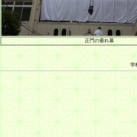
正門の垂れ幕
学校