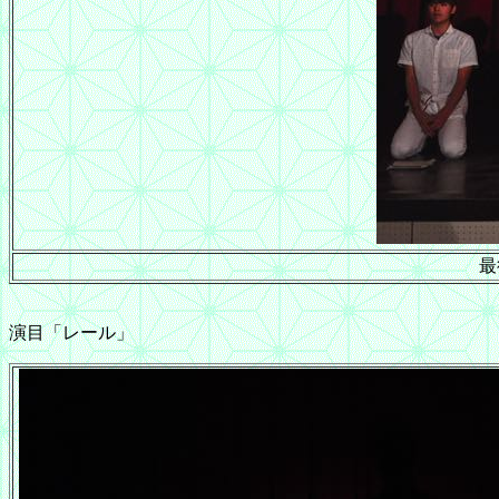
最
演目「レール」