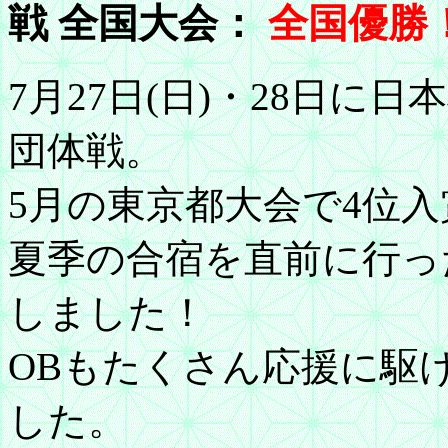
戦 全国大会：
全国優勝
7月27日(日)・28日に
団体戦。
5月の東京都大会で4位
夏季の合宿を直前に行っ
しました！
OBもたくさん応援に駆
した。