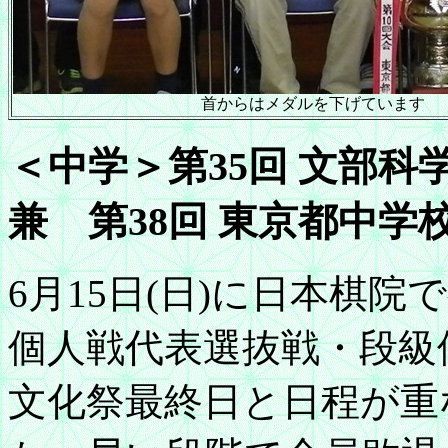
首からはメダルを下げています
＜中学＞第35回 文部
兼 第38回 東京都中学
6月15日(日)に日本棋
個人戦代表選抜戦・段級
文化祭最終日と日程が重