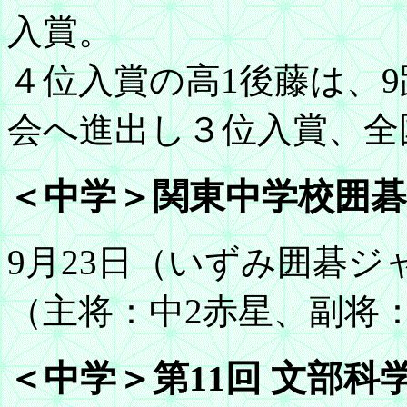
入賞。
４位入賞の高1後藤は、
会へ進出し３位入賞、全
＜中学＞関東中学校囲碁
9月23日（いずみ囲碁
（主将：中2赤星、副将
＜中学＞第11回 文部科