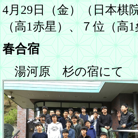
4月29日（金）（日本棋
（高1赤星）、７位（高1
春合宿
湯河原 杉の宿にて