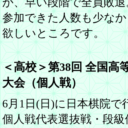
か、早い段階で全員敗退
参加できた人数も少なか
欲しいところです。
＜高校＞第38回 全国高
大会（個人戦）
6月1日(日)に日本棋院
個人戦代表選抜戦・段級