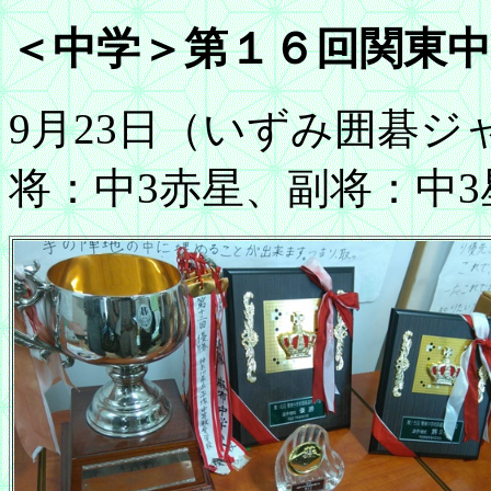
＜中学＞第１６回関東中
9月23日（いずみ囲碁
将：中3赤星、副将：中3