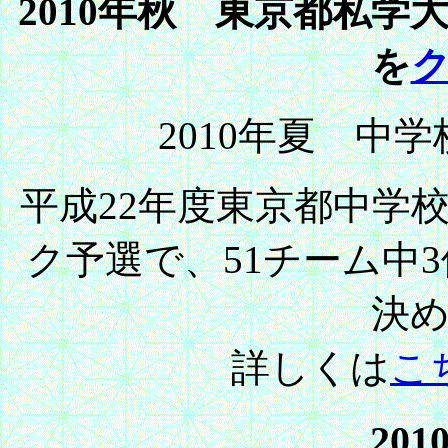
2010年秋 東京都私
を
2010年夏 中
平成22年度東京都中学
ク予選で、51チーム中
決
詳しくは
こ
20