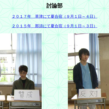
討論部
２０１７年 草津にて夏合宿（９月１日～４日）
２０１５年 那須にて夏合宿（９月１日～３日）