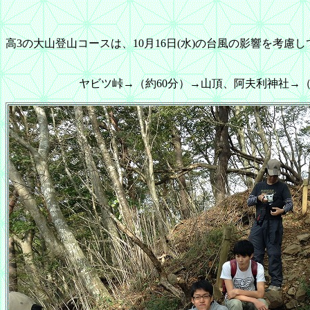
高3の大山登山コースは、10月16日(水)の台風の影響を考慮
ヤビツ峠→（約60分）→山頂、阿夫利神社→（