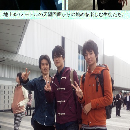
地上450メートルの天望回廊からの眺めを楽しむ生徒たち。