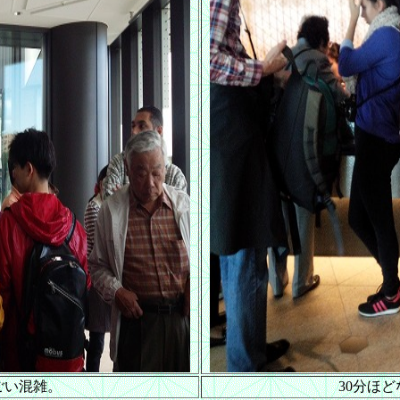
ごい混雑。
30分ほ