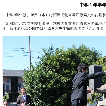
中学１年学年
中学1年生は、16日（木）は沼津で創立者江原素六のお墓
朝8時にバスで学校を出発。本校の創立者江原素六の墓地に
り、新江原記念公園では江原素六先生顕彰会の皆さんが用意