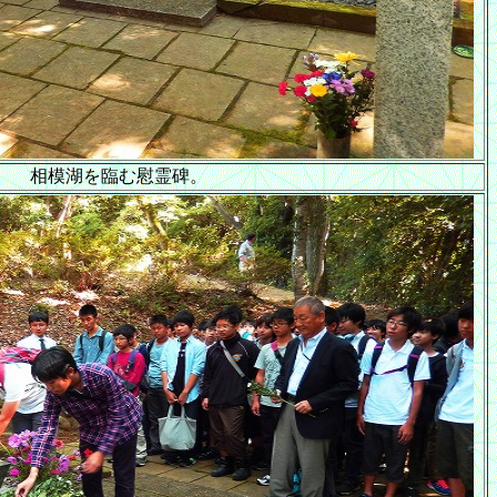
相模湖を臨む慰霊碑。