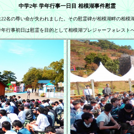
中学2年 学年行事一日目 相模湖事件慰霊
年生22名の尊い命が失われました。その慰霊碑が相模湖畔の相模
学年行事初日は慰霊を目的として相模湖プレジャーフォレスト