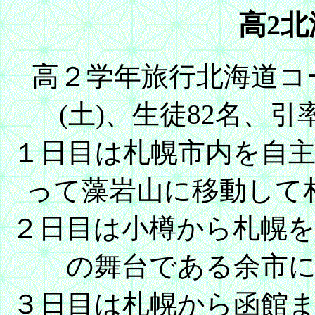
高2
高２学年旅行北海道コース
(土)、生徒82名、
１日目は札幌市内を自
って藻岩山に移動して
２日目は小樽から札幌
の舞台である余市
３日目は札幌から函館