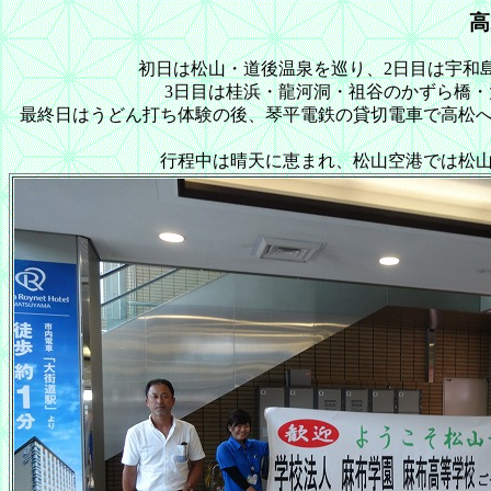
高
初日は松山・道後温泉を巡り、2日目は宇和
3日目は桂浜・龍河洞・祖谷のかずら橋
最終日はうどん打ち体験の後、琴平電鉄の貸切電車で高松
行程中は晴天に恵まれ、松山空港では松