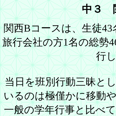
中３ 
関西Bコースは、生徒4
旅行会社の方1名の総勢
行
当日を班別行動三昧と
いるのは極僅かに移動
一般の学年行事と比べ