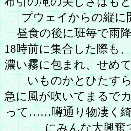
布引の滝の美しさはも
プウェイからの縦に
昼食の後に班毎で雨
18時前に集合した際も
濃い霧に包まれ、せめ
いものかとひたすら
急に風が吹いてまるで
って……噂通り物凄く
にみんな大興奮