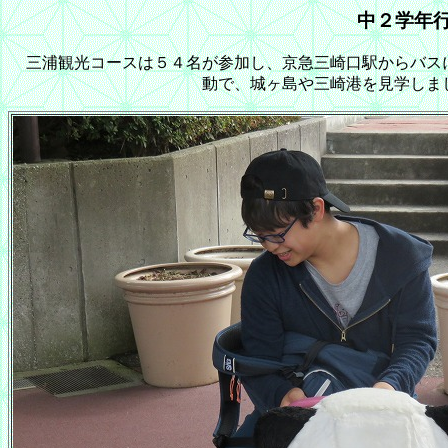
中２学年
三浦観光コースは５４名が参加し、京急三崎口駅からバス
動で、城ヶ島や三崎港を見学しま