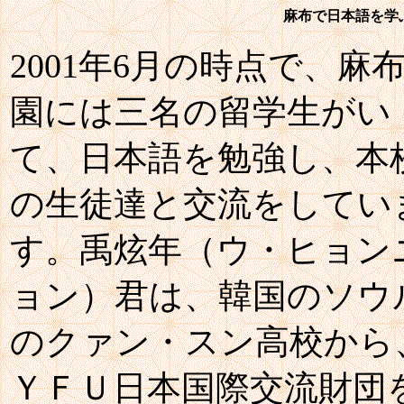
麻布で日本語を学ぶ
2001年6月の時点で、麻
園には三名の留学生がい
て、日本語を勉強し、本
の生徒達と交流をしてい
す。禹炫年（ウ・ヒョン
ョン）君は、韓国のソウ
のクァン・スン高校から
ＹＦＵ日本国際交流財団