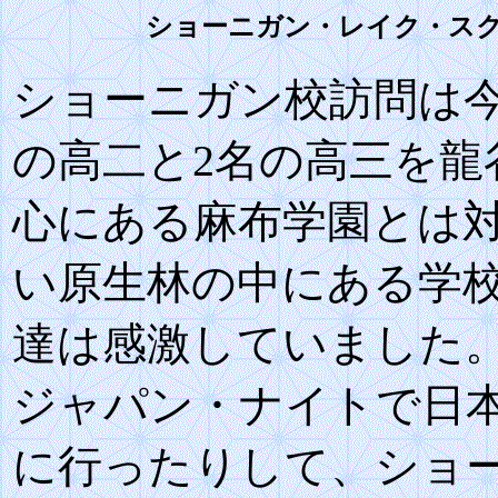
ショーニガン・レイク・ス
ショーニガン校訪問は
の高二と
2
名の高三を龍
心にある麻布学園とは
い原生林の中にある学
達は感激していました
ジャパン・ナイトで日
に行ったりして、ショ