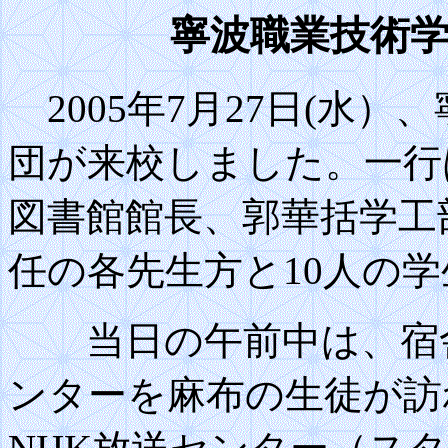
寧波職業技術
2005年7月27日(水
団が来校しました。一行
図書館館長、郭華括学工
任の各先生方と10人の
当日の午前中は、宿舎
ンターを麻布の生徒が訪