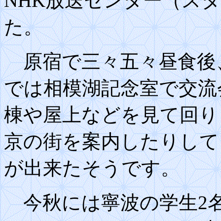
NHK放送センター（ス
た。
原宿で三々五々昼食後
では相模湖記念室で交流
棟や屋上などを見て回り
京の街を案内したりして
が出来たそうです。
今秋には寧波の学生2名