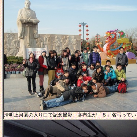
清明上河園の入り口で記念撮影。麻布生が「８」名写ってい