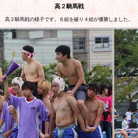
高２騎馬戦
高２騎馬戦の様子です。６組を破り４組が優勝しました。