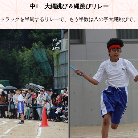
中1 大縄跳び＆縄跳びリレー
トラックを半周するリレーで、もう半数は八の字大縄跳びで、