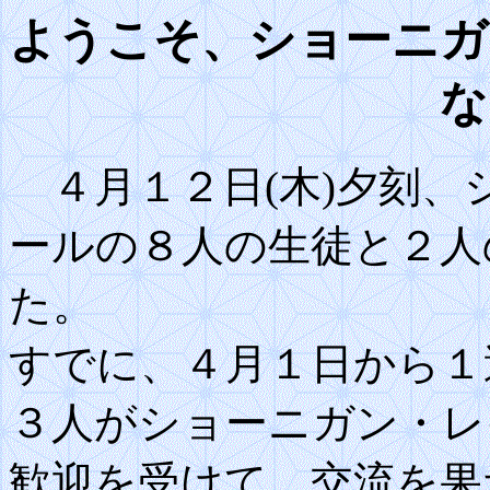
ようこそ、ショーニガ
な
４月１２日(木)夕刻、
ールの８人の生徒と２人
た。
すでに、４月１日から１
３人がショーニガン・レ
歓迎を受けて、交流を果