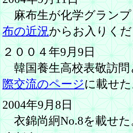
麻布生が化学グランプ
布の近況
からお入りくだ
２００４年9月9日
韓国養生高校表敬訪問と
際交流のページ
に載せた
2004年9月8日
衣錦尚絅No.8を載せた