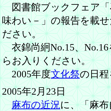
図書館ブックフェア「
味わい－」の報告を載せ
ださい。
衣錦尚絅No.15、No.1
らお入りください。
2005年度
文化祭
の日程
2005年2月23日
麻布の近況
に、「麻布