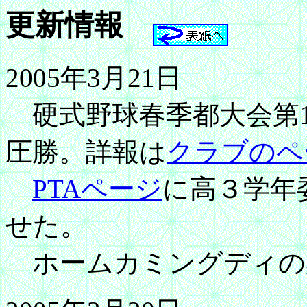
更新情報
2005年3月21日
硬式野球春季都大会第1
圧勝。詳報は
クラブのペ
PTAページ
に高３学年
せた。
ホームカミングディの