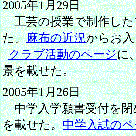
2005年1月29日
工芸の授業で制作した
た。
麻布の近況
からお入
クラブ活動のページ
に
景を載せた。
2005年1月26日
中学入学願書受付を閉
を載せた。
中学入試のペ