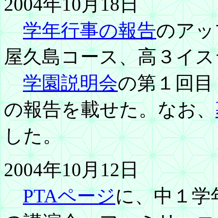
2004年10月18日
学年行事の報告
のアッ
屋久島コース、高３イス
学園説明会
の第１回目
の報告を載せた。なお、
した。
2004年10月12日
PTAページ
に、中１学