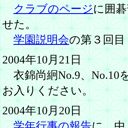
クラブのページ
に囲碁
せた。
学園説明会
の第３回目
2004年10月21日
衣錦尚絅No.9、No.1
お入りください。
2004年10月20日
学年行事の報告
に、中