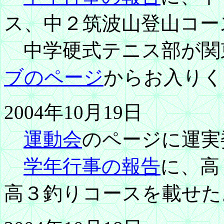
ス、中２筑波山登山コー
中学硬式テニス部が関
ブのページ
からお入り
2004年10月19日
運動会
のページに運実
学年行事の報告
に、高
高３釣りコースを載せた