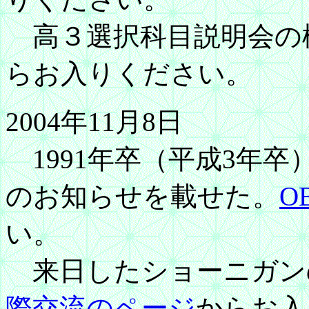
高３選択科目説明会の
らお入りください。
2004年11月8日
1991年卒（平成3年卒
のお知らせを載せた。
O
い。
来日したショーニガン
際交流のページ
からお入