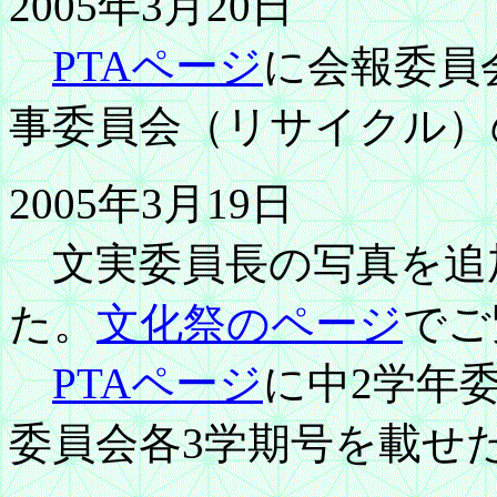
2005年3月20日
PTAページ
に会報委員
事委員会（リサイクル）
2005年3月19日
文実委員長の写真を追
た。
文化祭のページ
でご
PTAページ
に中2学年
委員会各3学期号を載せ