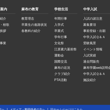
園案内
麻布の教育
学校生活
中学入試
紹介
教育理念
年間行事
入試の諸注意
・校歌
卒業生の進路状況
入学式
募集要項
挨拶
各教科の紹介
卒業式
事前登録・出願
学年行事
中学入試Ｑ＆Ａ
事業
文化祭
受験風景
江原素六墓前祭
イベント情報
運動会
入試実績
国際交流
過去問販売
麻布の近況
麻布学園web説明
クラブ紹介
中学入試Ｑ＆Ａ
PTA活動
施設紹介
方へ
メディア・塾関係者の方へ
旧ホームページはこちら