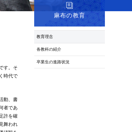
麻布の教育
教育理念
各教科の紹介
卒業生の進路状況
です。そ
く時代で
活動、書
何者であ
足許を確
見舞われ