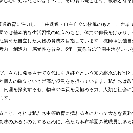
験し心に刻んだものはすべて、その者の礎となり、根底となる
子普通教育に注力し、自由闊達・自主自立の校風のもと、これま
園では基本的な生活習慣の確立のもと、体力の伸長をはかり、
ね備えた自立した人物の育成を目指しています。教師陣は独自
考力、創造力、感受性を育み、6年一貫教育の学園生活がいっ
び、さらに発展させて次代に引き継ぐという知の継承の役割と
と個人の確立という崇高な役割をも担っています。私たちは教
、真理を探究する心、物事の本質を見極める力、人類と社会に
ます。
ること、それは私たち中等教育に携わる者にとって大きな責務
意味のあるものとするために、私たち麻布学園の教職員はあら