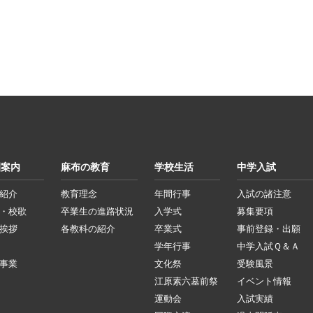
園案内
麻布の教育
学校生活
中学入試
紹介
教育理念
年間行事
入試の諸注意
・校歌
卒業生の進路状況
入学式
募集要項
挨拶
各教科の紹介
卒業式
事前登録・出願
学年行事
中学入試Ｑ＆Ａ
事業
文化祭
受験風景
江原素六墓前祭
イベント情報
運動会
入試実績