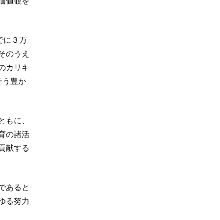
価値観を
でに３万
そのうえ
のカリキ
そう豊か
ともに、
育の諸活
貢献する
であると
ゆる努力