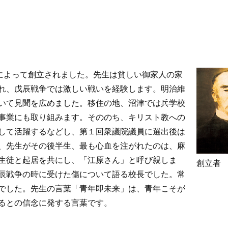
先生によって創立されました。先生は貧しい御家人の家
れ、戊辰戦争では激しい戦いを経験します。明治維
いて見聞を広めました。移住の地、沼津では兵学校
事業にも取り組みます。そののち、キリスト教への
して活躍するなどし、第１回衆議院議員に選出後は
、先生がその後半生、最も心血を注がれたのは、麻
生徒と起居を共にし、「江原さん」と呼び親しま
創立者
辰戦争の時に受けた傷について語る校長でした。常
でした。先生の言葉「青年即未来」は、青年こそが
るとの信念に発する言葉です。