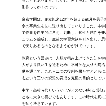
ることもあります。しかし、何であれ、そこで経
形作ってゆくのです。
麻布学園は、創立以来120年を超える歳月を男
余の卒業生を世に送り出してまいりました。本学
で物事を自主的に考え、判断し、知性と感性を兼
ュラムを編成し、生徒の学習意欲を引き出し、思
で実りあるものとなるよう心がけています。
教育という営みは、人類が積み上げてきた知を学
人がより良い生を送るために不可欠な人格の陶冶
動を通じて、これら二つの役割を果たすとともに
志という三つの資質の育成を究極の目的としてい
中学・高校時代というかけがえのない時代と関わ
ともに大きな喜びでもあります。この時代を真に
を払う決意でいます。