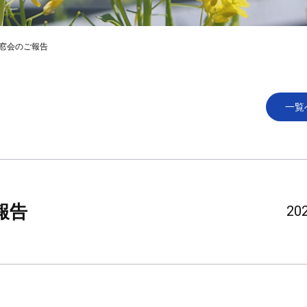
同窓会のご報告
一覧
報告
202