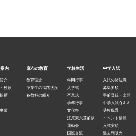
園案内
麻布の教育
学校生活
中学入試
紹介
教育理念
年間行事
入試の諸注意
・校歌
卒業生の進路状況
入学式
募集要項
挨拶
各教科の紹介
卒業式
事前登録・出願
学年行事
中学入試Ｑ＆Ａ
事業
文化祭
受験風景
江原素六墓前祭
イベント情報
運動会
入試実績
国際交流
過去問販売