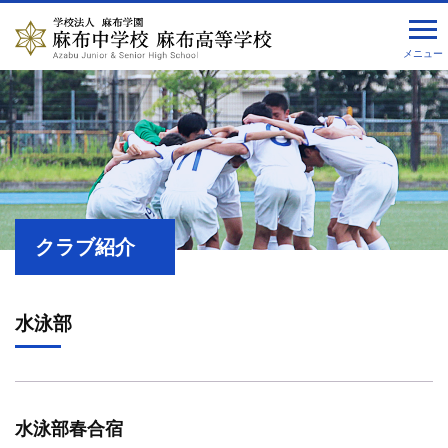
メニュー
クラブ紹介
水泳部
水泳部春合宿