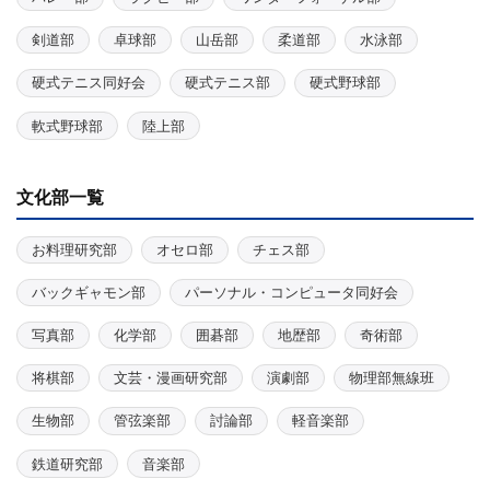
剣道部
卓球部
山岳部
柔道部
水泳部
硬式テニス同好会
硬式テニス部
硬式野球部
軟式野球部
陸上部
文化部一覧
お料理研究部
オセロ部
チェス部
バックギャモン部
パーソナル・コンピュータ同好会
写真部
化学部
囲碁部
地歴部
奇術部
将棋部
文芸・漫画研究部
演劇部
物理部無線班
生物部
管弦楽部
討論部
軽音楽部
鉄道研究部
音楽部