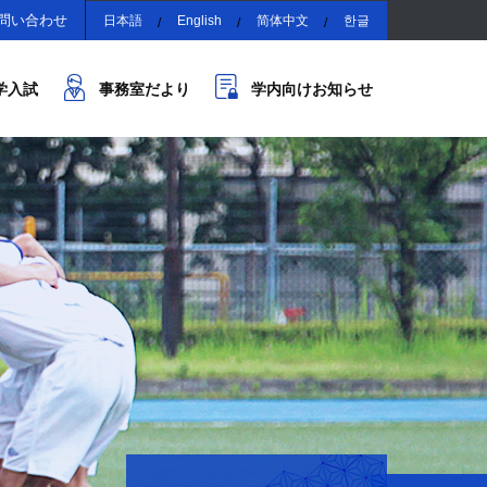
問い合わせ
日本語
English
简体中文
한글
学入試
事務室だより
学内向けお知らせ