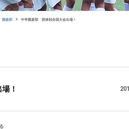
囲碁部
中学囲碁部 団体戦全国大会出場！
出場！
201
る