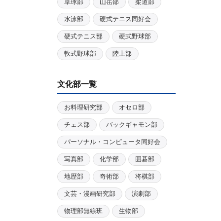
卓球部
山岳部
柔道部
水泳部
硬式テニス同好会
硬式テニス部
硬式野球部
軟式野球部
陸上部
文化部一覧
お料理研究部
オセロ部
チェス部
バックギャモン部
パーソナル・コンピュータ同好会
写真部
化学部
囲碁部
地歴部
奇術部
将棋部
文芸・漫画研究部
演劇部
物理部無線班
生物部