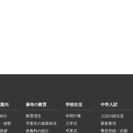
園案内
麻布の教育
学校生活
中学入試
紹介
教育理念
年間行事
入試の諸注意
・校歌
卒業生の進路状況
入学式
募集要項
挨拶
各教科の紹介
卒業式
事前登録・出願