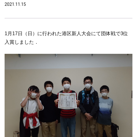
2021.11.15
1
月
17
日（日）に行われた港区新人大会にて団体戦で
3
位
入賞しました．