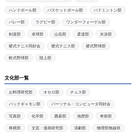
ハンドボール部
バスケットボール部
バドミントン部
バレー部
ラグビー部
ワンダーフォーゲル部
剣道部
卓球部
山岳部
柔道部
水泳部
硬式テニス同好会
硬式テニス部
硬式野球部
軟式野球部
陸上部
文化部一覧
お料理研究部
オセロ部
チェス部
バックギャモン部
パーソナル・コンピュータ同好会
写真部
化学部
囲碁部
地歴部
奇術部
将棋部
文芸・漫画研究部
演劇部
物理部無線班