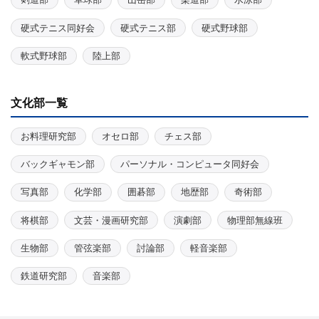
硬式テニス同好会
硬式テニス部
硬式野球部
軟式野球部
陸上部
文化部一覧
お料理研究部
オセロ部
チェス部
バックギャモン部
パーソナル・コンピュータ同好会
写真部
化学部
囲碁部
地歴部
奇術部
将棋部
文芸・漫画研究部
演劇部
物理部無線班
生物部
管弦楽部
討論部
軽音楽部
鉄道研究部
音楽部