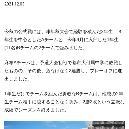
2021.12.03
今秋の公式戦には、昨年秋大会で経験を積んだ
2
年生、３
年生を中心とした
A
チームと、今年
4
月に入部した
1
年生
(11
名
)B
チームの
2
チームで臨みました。
麻布
A
チームは、予選大会初戦で都市大付属中学に敗戦し
たものの、その後、危なげなく
2
連勝し、プレーオフに進
出しました。
1年生だけでチームを組んだ勇敢な
B
チームは、他校の
2
年
生チーム相手に臆することなく挑み、
2
勝
2
敗という立派な
成績でシーズンを終えました。