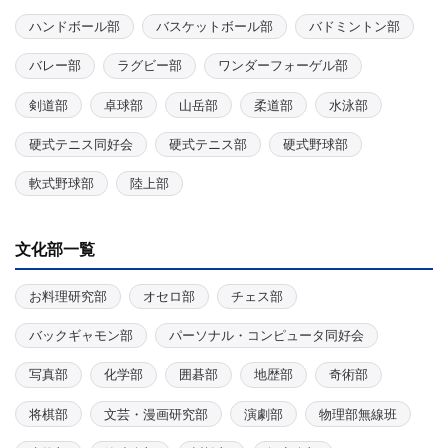
ハンドボール部
バスケットボール部
バドミントン部
バレー部
ラグビー部
ワンダーフォーゲル部
剣道部
卓球部
山岳部
柔道部
水泳部
硬式テニス同好会
硬式テニス部
硬式野球部
軟式野球部
陸上部
文化部一覧
お料理研究部
オセロ部
チェス部
バックギャモン部
パーソナル・コンピュータ同好会
写真部
化学部
囲碁部
地歴部
奇術部
将棋部
文芸・漫画研究部
演劇部
物理部無線班