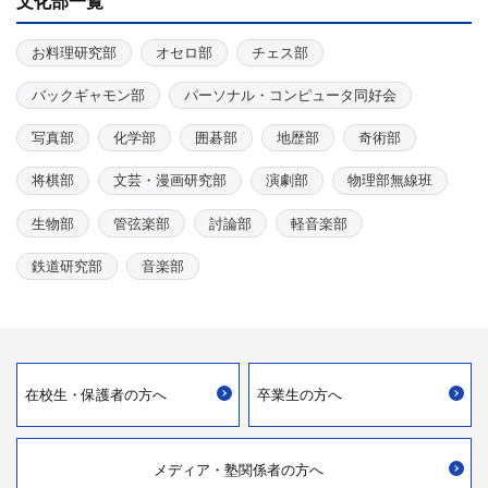
文化部一覧
お料理研究部
オセロ部
チェス部
バックギャモン部
パーソナル・コンピュータ同好会
写真部
化学部
囲碁部
地歴部
奇術部
将棋部
文芸・漫画研究部
演劇部
物理部無線班
生物部
管弦楽部
討論部
軽音楽部
鉄道研究部
音楽部
在校生・
保護者の方へ
卒業生の方へ
メディア・
塾関係者の方へ