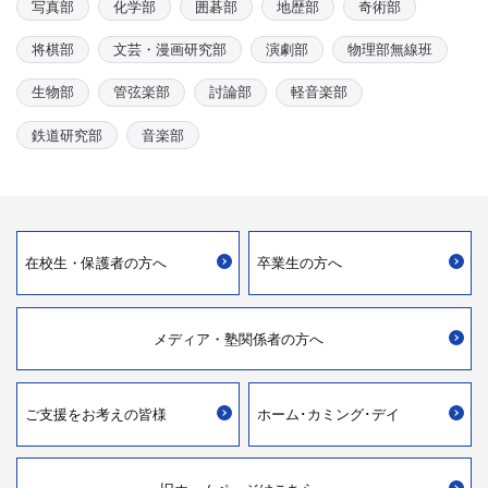
写真部
化学部
囲碁部
地歴部
奇術部
将棋部
文芸・漫画研究部
演劇部
物理部無線班
生物部
管弦楽部
討論部
軽音楽部
鉄道研究部
音楽部
在校生・
保護者の方へ
卒業生の方へ
メディア・
塾関係者の方へ
ご支援を
お考えの皆様
ホーム･カミング･デイ