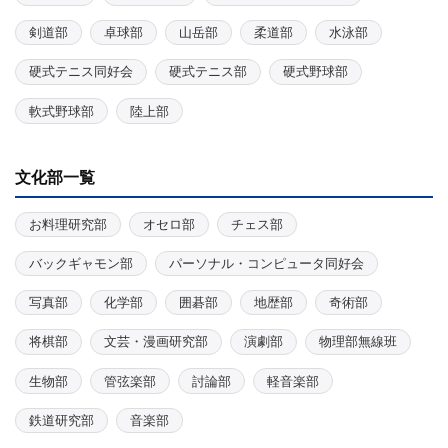
剣道部
卓球部
山岳部
柔道部
水泳部
硬式テニス同好会
硬式テニス部
硬式野球部
軟式野球部
陸上部
文化部一覧
お料理研究部
オセロ部
チェス部
バックギャモン部
パーソナル・コンピュータ同好会
写真部
化学部
囲碁部
地歴部
奇術部
将棋部
文芸・漫画研究部
演劇部
物理部無線班
生物部
管弦楽部
討論部
軽音楽部
鉄道研究部
音楽部