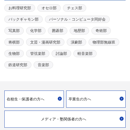
お料理研究部
オセロ部
チェス部
バックギャモン部
パーソナル・コンピュータ同好会
写真部
化学部
囲碁部
地歴部
奇術部
将棋部
文芸・漫画研究部
演劇部
物理部無線班
生物部
管弦楽部
討論部
軽音楽部
鉄道研究部
音楽部
在校生・
保護者の方へ
卒業生の方へ
メディア・
塾関係者の方へ