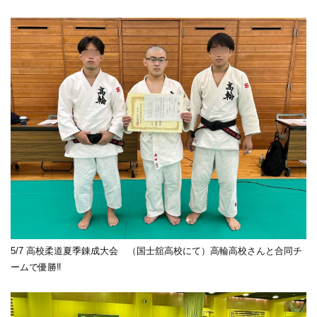
5/7 高校柔道夏季錬成大会 （国士舘高校にて）高輪高校さんと合同チ
ームで優勝‼︎