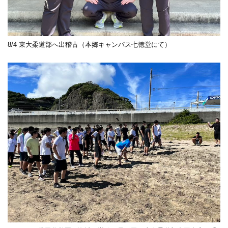
8/4 東大柔道部へ出稽古（本郷キャンパス七徳堂にて）