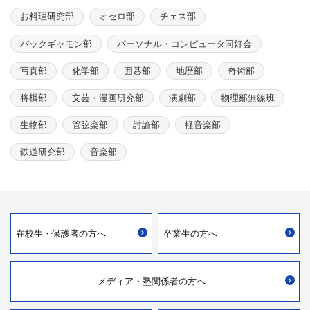
お料理研究部
オセロ部
チェス部
バックギャモン部
パーソナル・コンピュータ同好会
写真部
化学部
囲碁部
地歴部
奇術部
将棋部
文芸・漫画研究部
演劇部
物理部無線班
生物部
管弦楽部
討論部
軽音楽部
鉄道研究部
音楽部
在校生・
保護者の方へ
卒業生の方へ
メディア・
塾関係者の方へ