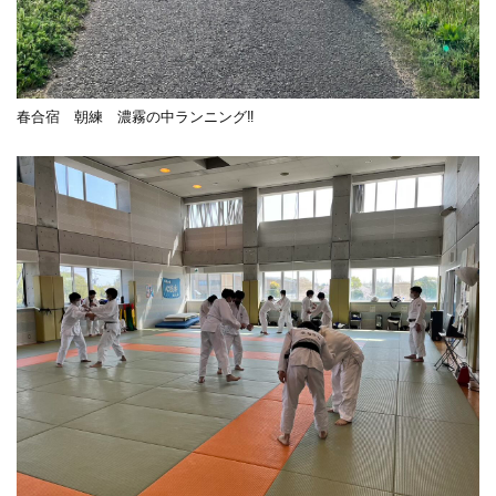
春合宿 朝練 濃霧の中ランニング‼︎