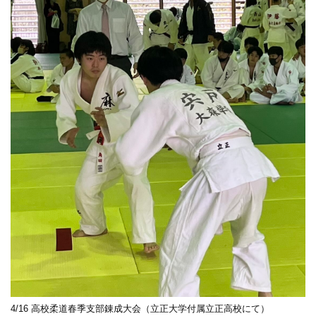
4/16 高校柔道春季支部錬成大会（立正大学付属立正高校にて）