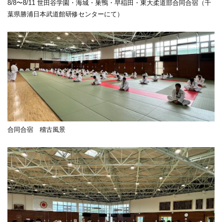
8/8〜8/11 世田谷学園・海城・巣鴨・早稲田・東大柔道部合同合宿（千
葉県勝浦日本武道館研修センターにて）
合同合宿 稽古風景