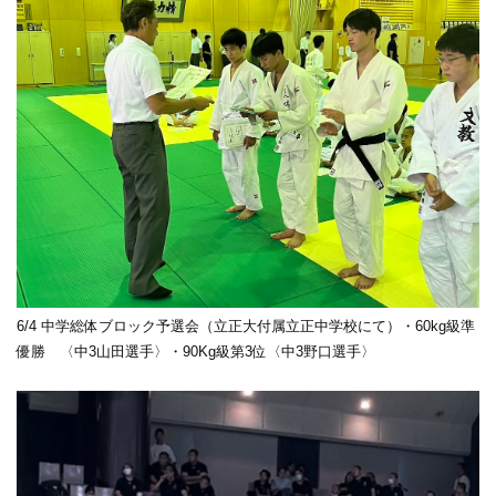
6/4 中学総体ブロック予選会（立正大付属立正中学校にて）・60kg級準
優勝 〈中3山田選手〉・90Kg級第3位〈中3野口選手〉