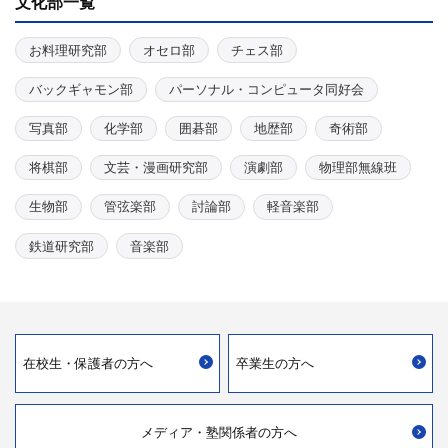
文化部一覧
お料理研究部
オセロ部
チェス部
バックギャモン部
パーソナル・コンピュータ同好会
写真部
化学部
囲碁部
地歴部
奇術部
将棋部
文芸・漫画研究部
演劇部
物理部無線班
生物部
管弦楽部
討論部
軽音楽部
鉄道研究部
音楽部
在校生・
保護者の方へ
卒業生の方へ
メディア・
塾関係者の方へ