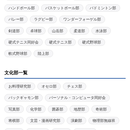
ハンドボール部
バスケットボール部
バドミントン部
バレー部
ラグビー部
ワンダーフォーゲル部
剣道部
卓球部
山岳部
柔道部
水泳部
硬式テニス同好会
硬式テニス部
硬式野球部
軟式野球部
陸上部
文化部一覧
お料理研究部
オセロ部
チェス部
バックギャモン部
パーソナル・コンピュータ同好会
写真部
化学部
囲碁部
地歴部
奇術部
将棋部
文芸・漫画研究部
演劇部
物理部無線班