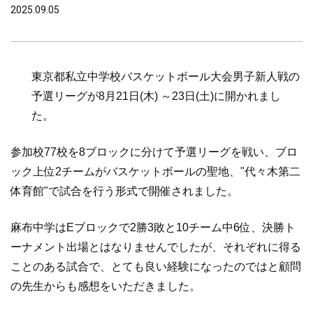
2025.09.05
東京都私立中学校バスケットボール大会男子新人戦の
予選リーグが
8月21日(木) ～23日(土)に開かれまし
た。
参加校77校を8ブロックに分けて予選リーグを戦い、
ブロ
ック上位2チームがバスケットボールの聖地、"代々木第二
体育館"で試合を行う形式で開催されました。
麻布中学はEブロックで2勝3敗と10チーム中6位、
決勝ト
ーナメント出場とはなりませんでしたが、それぞれに得る
ことのある試合で、
とても良い経験になったのではと顧問
の先生からも感想をいただき
ました。