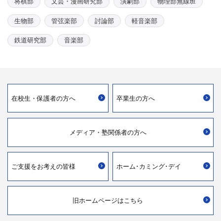
将棋部
文芸・漫画研究部
演劇部
物理部無線班
生物部
管弦楽部
討論部
軽音楽部
鉄道研究部
音楽部
在校生・
保護者の方へ
卒業生の方へ
メディア・
塾関係者の方へ
ご支援を
お考えの皆様
ホーム･カミング･デイ
旧ホームページはこちら