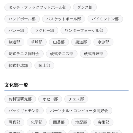
タッチ・フラッグフットボール部
ダンス部
ハンドボール部
バスケットボール部
バドミントン部
バレー部
ラグビー部
ワンダーフォーゲル部
剣道部
卓球部
山岳部
柔道部
水泳部
硬式テニス同好会
硬式テニス部
硬式野球部
軟式野球部
陸上部
文化部一覧
お料理研究部
オセロ部
チェス部
バックギャモン部
パーソナル・コンピュータ同好会
写真部
化学部
囲碁部
地歴部
奇術部