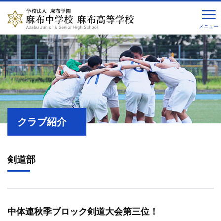
メニュー
クラブ紹介
剣道部
中体連秋季ブロック剣道大会第三位！