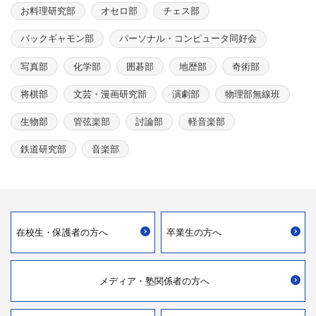
お料理研究部
オセロ部
チェス部
バックギャモン部
パーソナル・コンピュータ同好会
写真部
化学部
囲碁部
地歴部
奇術部
将棋部
文芸・漫画研究部
演劇部
物理部無線班
生物部
管弦楽部
討論部
軽音楽部
鉄道研究部
音楽部
在校生・
保護者の方へ
卒業生の方へ
メディア・
塾関係者の方へ