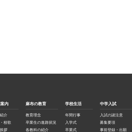
園案内
麻布の教育
学校生活
中学入試
紹介
教育理念
年間行事
入試の諸注意
・校歌
卒業生の進路状況
入学式
募集要項
挨拶
各教科の紹介
卒業式
事前登録・出願