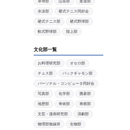
卓球部
山岳部
柔道部
水泳部
硬式テニス同好会
硬式テニス部
硬式野球部
軟式野球部
陸上部
文化部一覧
お料理研究部
オセロ部
チェス部
バックギャモン部
パーソナル・コンピュータ同好会
写真部
化学部
囲碁部
地歴部
奇術部
将棋部
文芸・漫画研究部
演劇部
物理部無線班
生物部