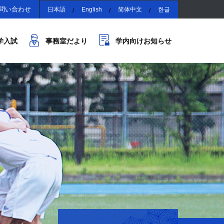
問い合わせ
日本語
English
简体中文
한글
学入試
事務室だより
学内向けお知らせ