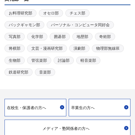
お料理研究部
オセロ部
チェス部
バックギャモン部
パーソナル・コンピュータ同好会
写真部
化学部
囲碁部
地歴部
奇術部
将棋部
文芸・漫画研究部
演劇部
物理部無線班
生物部
管弦楽部
討論部
軽音楽部
鉄道研究部
音楽部
在校生・
保護者の方へ
卒業生の方へ
メディア・
塾関係者の方へ