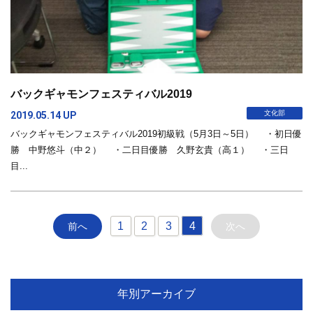
バックギャモンフェスティバル2019
文化部
2019.05.14 UP
バックギャモンフェスティバル2019初級戦（5月3日～5日） ・初日優
勝 中野悠斗（中２） ・二日目優勝 久野玄貴（高１） ・三日
目...
1
2
3
4
前へ
次へ
年別アーカイブ