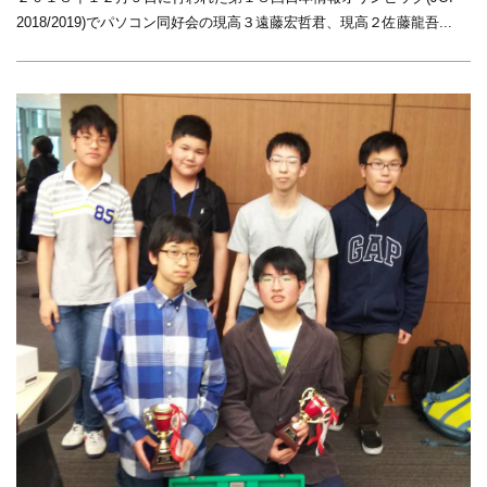
2018/2019)でパソコン同好会の現高３遠藤宏哲君、現高２佐藤龍吾...