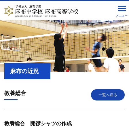
メニュー
麻布の近況
教養総合
一覧へ戻る
教養総合 開襟シャツの作成