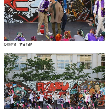
委員長賞 萌え油展