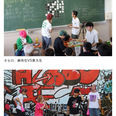
オセロ、麻布生VS東大生