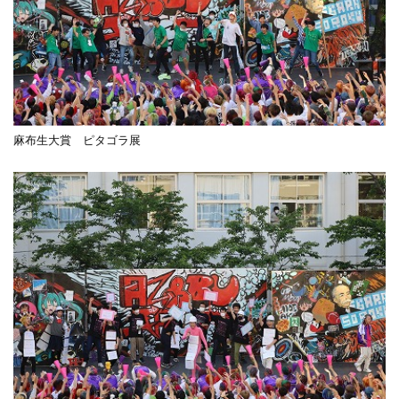
麻布生大賞 ピタゴラ展